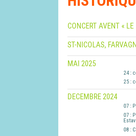
HISTORIQU
CONCERT AVENT « LE 
ST-NICOLAS, FARVAGN
MAI 2025
24 :
c
25 :
c
DECEMBRE 2024
07 :
P
07 :
P
Estav
08 :
C